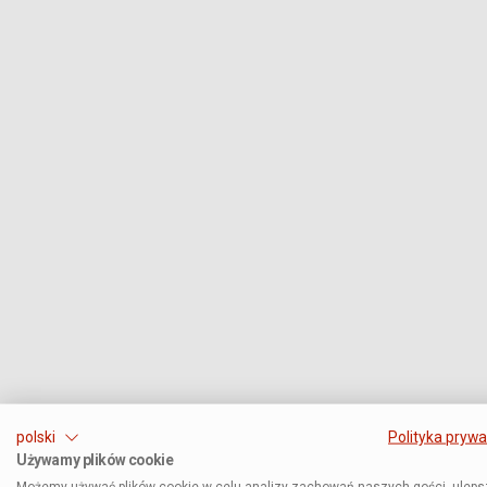
polski
Polityka prywa
Używamy plików cookie
Możemy używać plików cookie w celu analizy zachowań naszych gości, uleps