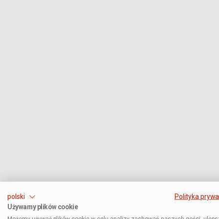
polski
Polityka prywa
Używamy plików cookie
Możemy używać plików cookie w celu analizy zachowań naszych gości, uleps