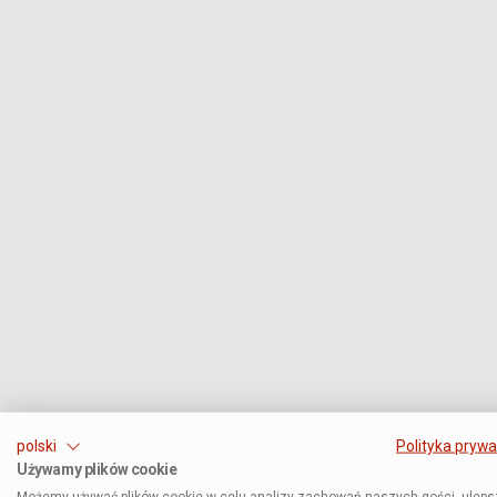
polski
Polityka prywa
Używamy plików cookie
Możemy używać plików cookie w celu analizy zachowań naszych gości, uleps