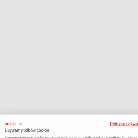
polski
Polityka prywa
Używamy plików cookie
Możemy używać plików cookie w celu analizy zachowań naszych gości, uleps