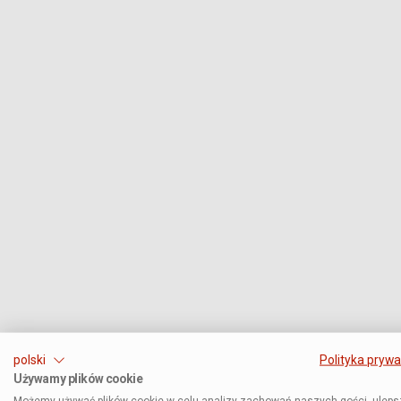
polski
Polityka prywa
Używamy plików cookie
Możemy używać plików cookie w celu analizy zachowań naszych gości, uleps