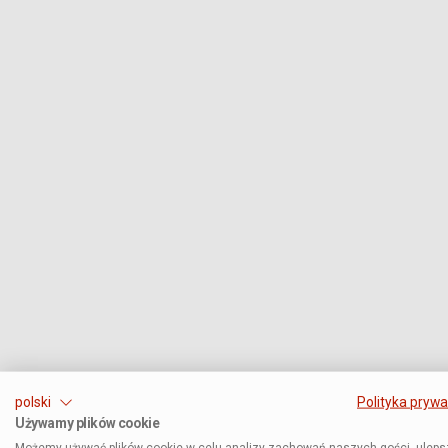
polski
Polityka prywa
Używamy plików cookie
Możemy używać plików cookie w celu analizy zachowań naszych gości, uleps